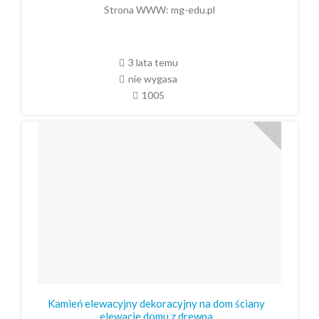
Strona WWW:
mg-edu.pl
3 lata temu
nie wygasa
1005
Kamień elewacyjny dekoracyjny na dom ściany
elewacje domu z drewna