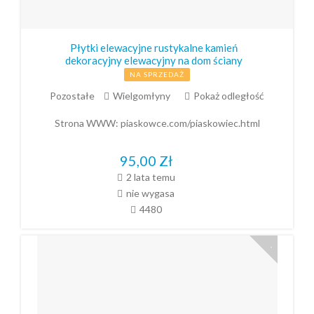
Płytki elewacyjne rustykalne kamień
dekoracyjny elewacyjny na dom ściany
NA SPRZEDAŻ
Pozostałe
Wielgomłyny
Pokaż odległość
Strona WWW:
piaskowce.com/piaskowiec.html
95,00
Zł
2 lata temu
nie wygasa
4480