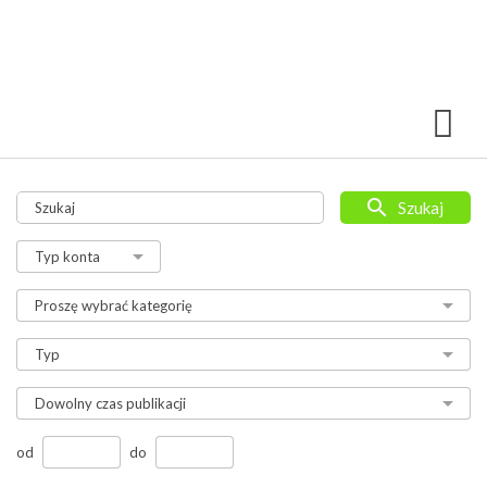
Szukaj
od
do