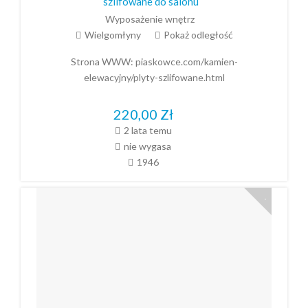
szlifowane do salonu
Wyposażenie wnętrz
Wielgomłyny
Pokaż odległość
Strona WWW:
piaskowce.com/kamien-
elewacyjny/plyty-szlifowane.html
220,00
Zł
2 lata temu
nie wygasa
1946