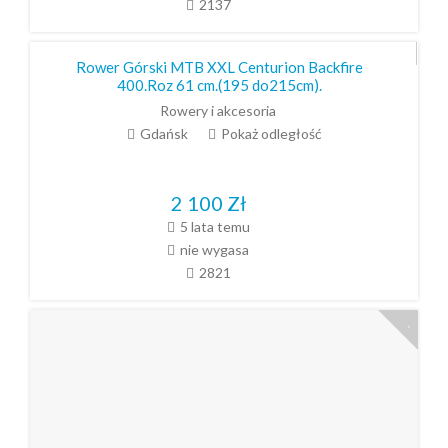
2137
Rower Górski MTB XXL Centurion Backfire
400.Roz 61 cm.(195 do215cm).
Rowery i akcesoria
Gdańsk
Pokaż odległość
2 100
Zł
5 lata temu
nie wygasa
2821