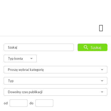
Szukaj
od
do