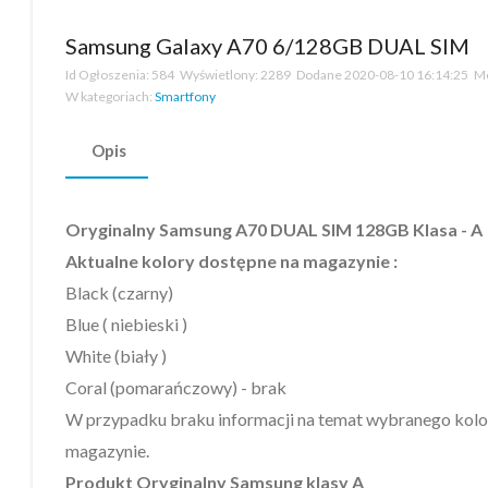
Samsung Galaxy A70 6/128GB DUAL SIM
Id Ogłoszenia:
584
Wyświetlony:
2289
Dodane
2020-08-10 16:14:25
Mo
W kategoriach:
Smartfony
Opis
Oryginalny Samsung A70 DUAL SIM 128GB Klasa - A
Aktualne kolory dostępne na magazynie :
Black (czarny)
Blue ( niebieski )
White (biały )
Coral (pomarańczowy) - brak
W przypadku braku informacji na temat wybranego kolor
magazynie.
Produkt Oryginalny Samsung klasy A