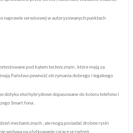
po naprawie serwisowej w autoryzowanych punktach
rzetestowane pod kątem technicznym , które mają za
s mają Państwo pewność otrzymania dobrego i legalnego
w dotyku etui hybrydowe dopasowane do koloru telefonu i
zego Smart fona .
odzeń mechanicznych , ale mogą posiadać drobne ryski
nie wpływa na użytkowanie i pracę urządzeń .