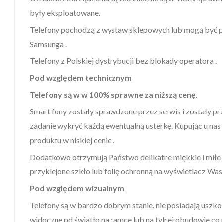
były eksploatowane.
Telefony pochodzą z wystaw sklepowych lub mogą być 
Samsunga .
Telefony z Polskiej dystrybucji bez blokady operatora .
Pod względem technicznym
Telefony są w w 100% sprawne za niższą cenę.
Smart fony zostały sprawdzone przez serwis i zostały p
zadanie wykryć każdą ewentualną usterkę. Kupując u na
produktu w niskiej cenie .
Dodatkowo otrzymują Państwo delikatne miękkie i miłe 
przyklejone szkło lub folię ochronną na wyświetlacz Was
Pod względem wizualnym
Telefony są w bardzo dobrym stanie, nie posiadają uszk
widoczne pd światło na ramce lub na tylnej obudowie co 