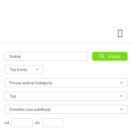
Szukaj
od
do