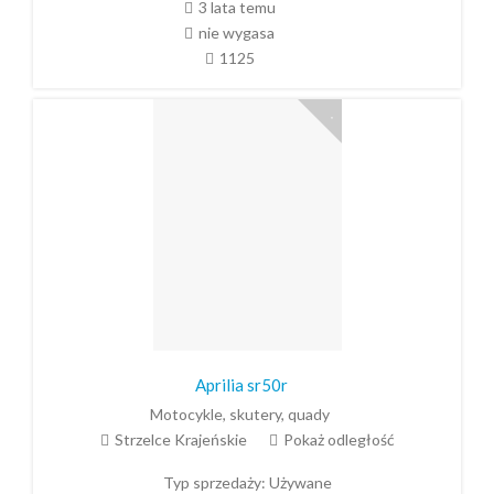
3 lata temu
nie wygasa
1125
Aprilia sr50r
Motocykle, skutery, quady
Strzelce Krajeńskie
Pokaż odległość
Typ sprzedaży:
Używane