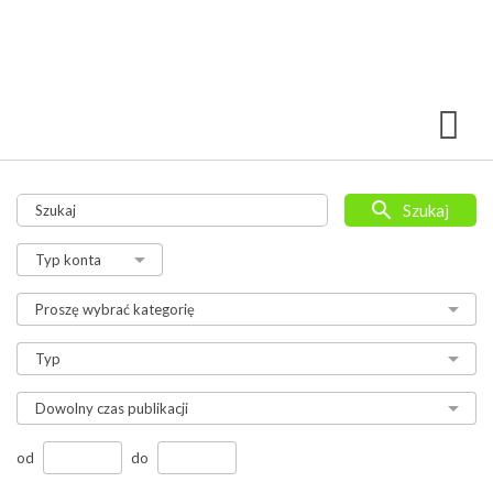
Szukaj
od
do