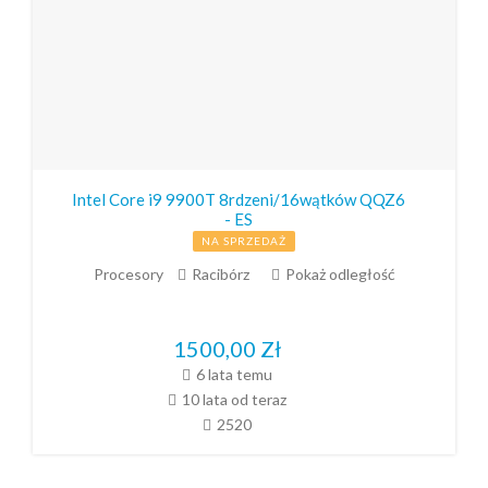
Intel Core i9 9900T 8rdzeni/16wątków QQZ6
- ES
NA SPRZEDAŻ
Procesory
Racibórz
Pokaż odległość
1500,00
Zł
6 lata temu
10 lata od teraz
2520