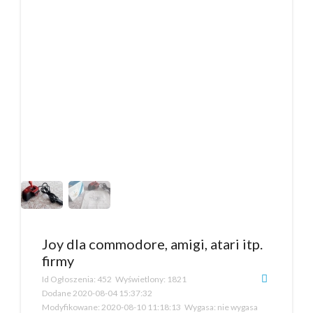
Joy dla commodore, amigi, atari itp.
firmy
Id Ogłoszenia:
452
Wyświetlony:
1821
Dodane
2020-08-04 15:37:32
Modyfikowane:
2020-08-10 11:18:13
Wygasa:
nie wygasa