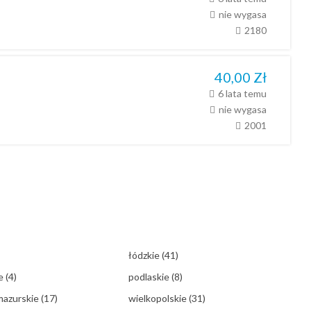
nie wygasa
2180
40,00
Zł
6 lata temu
nie wygasa
2001
łódzkie
(41)
ie
(4)
podlaskie
(8)
mazurskie
(17)
wielkopolskie
(31)