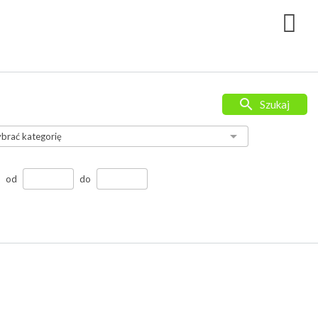
Szukaj
od
do