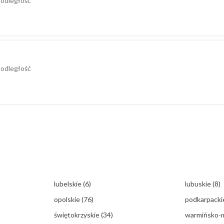
 odległość
 odległość
lubelskie
(6)
lubuskie
(8)
opolskie
(76)
podkarpack
świętokrzyskie
(34)
warmińsko-