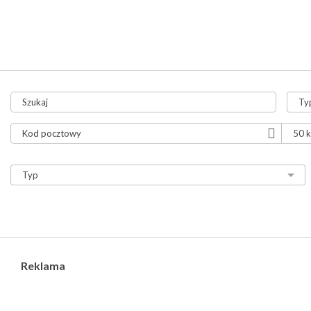
tylko aukcje
tylko ze zdjęciami
tylko z video
Reklama