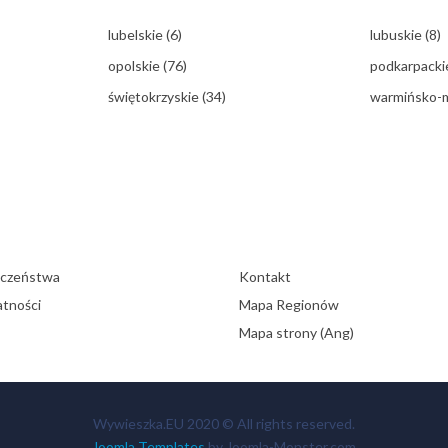
lubelskie
(6)
lubuskie
(8)
opolskie
(76)
podkarpack
świętokrzyskie
(34)
warmińsko-
eczeństwa
Kontakt
atności
Mapa Regionów
Mapa strony (Ang)
Wywieszka.EU 2020 © All rights reserved.
Joomla Templates
by Joomla-Monster.com