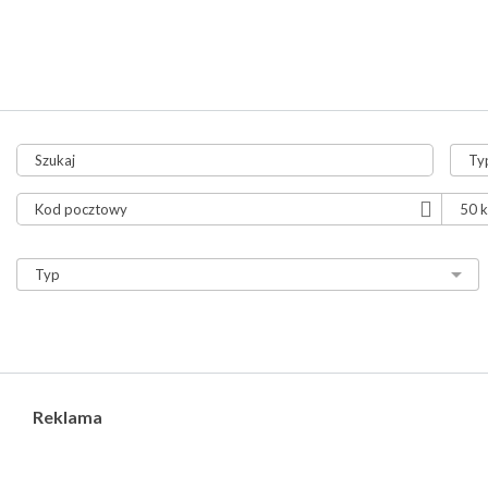
tylko aukcje
tylko ze zdjęciami
tylko z video
Reklama