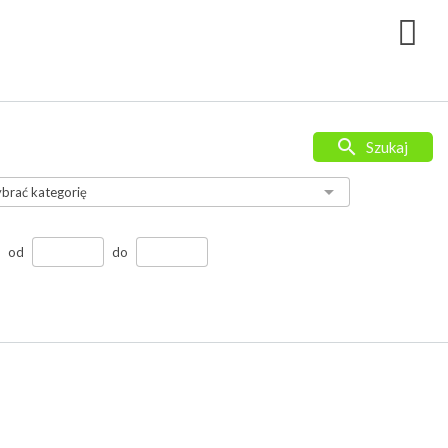
Szukaj
od
do