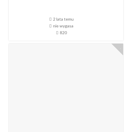
2 lata temu
nie wygasa
820