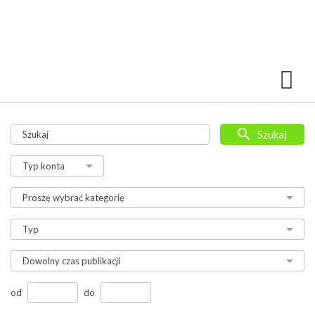
Szukaj
od
do