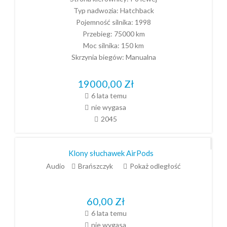
Typ nadwozia:
Hatchback
Pojemność silnika:
1998
Przebieg:
75000 km
Moc silnika:
150 km
Skrzynia biegów:
Manualna
19000,00
Zł
6 lata temu
nie wygasa
2045
Klony słuchawek AirPods
Audio
Brańszczyk
Pokaż odległość
60,00
Zł
6 lata temu
nie wygasa