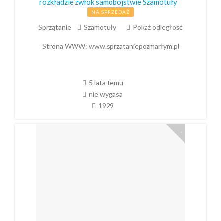
rozkładzie zwłok samobójstwie Szamotuły
NA SPRZEDAŻ
Sprzątanie
Szamotuły
Pokaż odległość
Strona WWW:
www.sprzataniepozmarłym.pl
5 lata temu
nie wygasa
1929