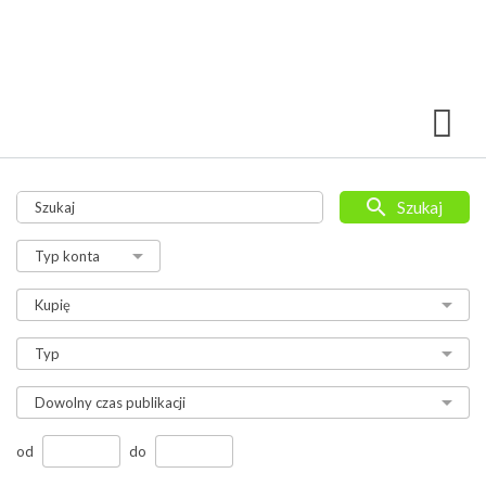
Szukaj
od
do