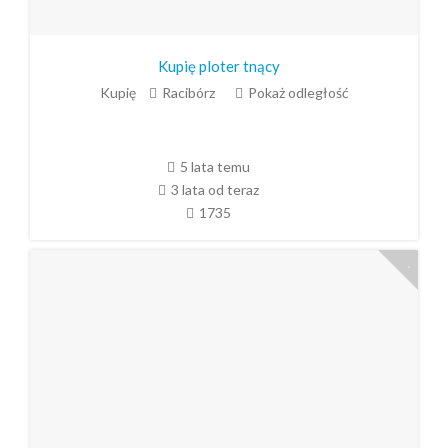
Kupię ploter tnący
Kupię
Racibórz
Pokaż odległość
5 lata temu
3 lata od teraz
1735