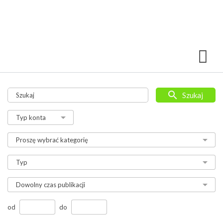
Szukaj
od
do