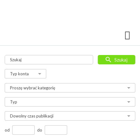
Szukaj
od
do