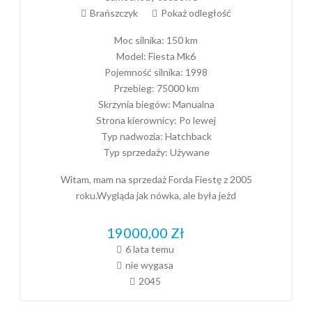
Brańszczyk
Pokaż odległość
Moc silnika:
150 km
Model:
Fiesta Mk6
Pojemność silnika:
1998
Przebieg:
75000 km
Skrzynia biegów:
Manualna
Strona kierownicy:
Po lewej
Typ nadwozia:
Hatchback
Typ sprzedaży:
Używane
Witam, mam na sprzedaż Forda Fiestę z 2005
roku.Wygląda jak nówka, ale była jeżd
19000,00
Zł
6 lata temu
nie wygasa
2045