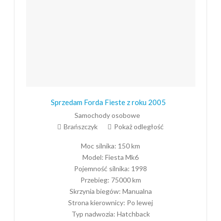
Sprzedam Forda Fieste z roku 2005
Samochody osobowe
Brańszczyk
Pokaż odległość
Moc silnika:
150 km
Model:
Fiesta Mk6
Pojemność silnika:
1998
Przebieg:
75000 km
Skrzynia biegów:
Manualna
Strona kierownicy:
Po lewej
Typ nadwozia:
Hatchback