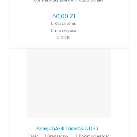
60,00
Zł
6 lata temu
nie wygasa
1848
Pamięć G.Skill TridentX, DDR3
Części
Brańszczyk
Pokaż odległość