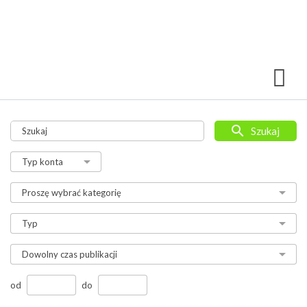
Szukaj
od
do