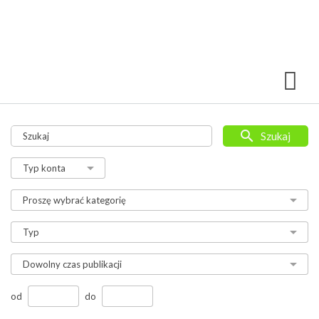
Szukaj
od
do