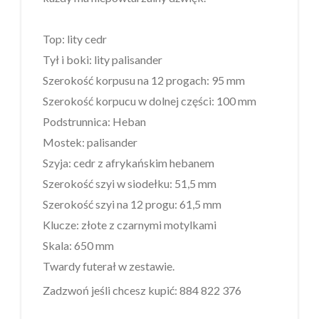
Top: lity cedr
Tył i boki: lity palisander
Szerokość korpusu na 12 progach: 95 mm
Szerokość korpucu w dolnej części: 100 mm
Podstrunnica: Heban
Mostek: palisander
Szyja: cedr z afrykańskim hebanem
Szerokość szyi w siodełku: 51,5 mm
Szerokość szyi na 12 progu: 61,5 mm
Klucze: złote z czarnymi motylkami
Skala: 650 mm
Twardy futerał w zestawie.
Zadzwoń jeśli chcesz kupić:
884 822 376