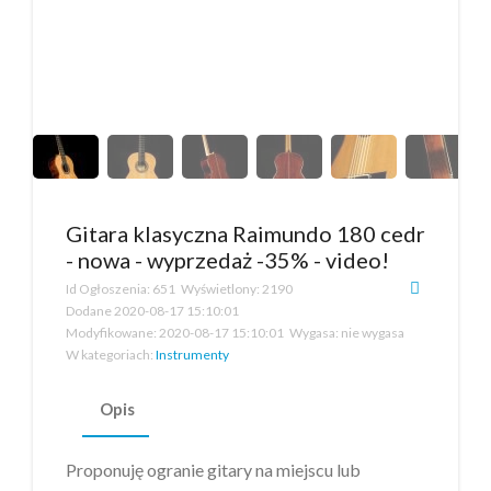
Gitara klasyczna Raimundo 180 cedr
- nowa - wyprzedaż -35% - video!
Id Ogłoszenia:
651
Wyświetlony:
2190
Dodane
2020-08-17 15:10:01
Modyfikowane:
2020-08-17 15:10:01
Wygasa:
nie wygasa
W kategoriach:
Instrumenty
Opis
Proponuję ogranie gitary na miejscu lub