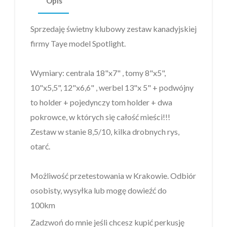
Opis
Sprzedaję świetny klubowy zestaw kanadyjskiej
firmy Taye model Spotlight.
Wymiary: centrala 18"x7" , tomy 8"x5",
10"x5,5", 12"x6,6" , werbel 13"x 5" + podwójny
to holder + pojedynczy tom holder + dwa
pokrowce, w których się całość mieści!!!
Zestaw w stanie 8,5/10, kilka drobnych rys,
otarć.
Możliwość przetestowania w Krakowie. Odbiór
osobisty, wysyłka lub mogę dowieźć do
100km
Zadzwoń do mnie jeśli chcesz kupić perkusję