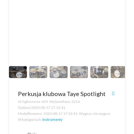
Perkusja klubowa Taye Spotlight
Id Ogłoszenia:
659
Wyświetlony:
2226
Dodane
2020-08-17 17:13:41
Modyfikowane:
2020-08-17 17:13:41
Wygasa:
nie wygasa
W kategoriach:
Instrumenty