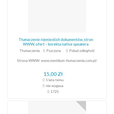
Tłumaczenie niemieckich dokumentów, stron
WWW, ofert – korekta native speakera
Tłumaczenia
Pszczyna
Pokaż odległość
Strona WWW:
www.meridium-tlumaczenia.com.pl/
15,00
Zł
5 lata temu
nie wygasa
1725