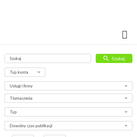
Szukaj