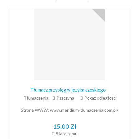
Tłumacz przysięgły języka czeskiego
Tłumaczenia
Pszczyna
Pokaż odległość
Strona WWW:
www.meridium-tlumaczenia.com.pl/
15,00
Zł
5 lata temu