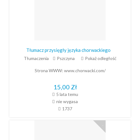
Tłumacz przysięgły języka chorwackiego
Tłumaczenia
Pszczyna
Pokaż odległość
Strona WWW:
www.chorwacki.com/
15,00
Zł
5 lata temu
nie wygasa
1737