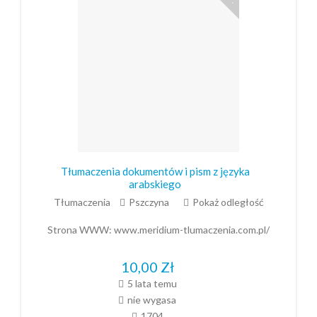
Tłumaczenia dokumentów i pism z języka
arabskiego
Tłumaczenia
Pszczyna
Pokaż odległość
Strona WWW:
www.meridium-tlumaczenia.com.pl/
10,00
Zł
5 lata temu
nie wygasa
1704