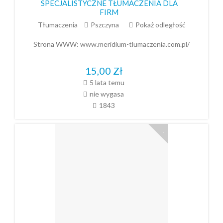
SPECJALISTYCZNE TŁUMACZENIA DLA
FIRM
Tłumaczenia
Pszczyna
Pokaż odległość
Strona WWW:
www.meridium-tlumaczenia.com.pl/
15,00
Zł
5 lata temu
nie wygasa
1843