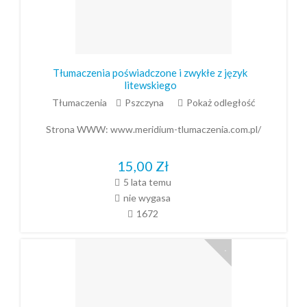
Tłumaczenia poświadczone i zwykłe z język
litewskiego
Tłumaczenia
Pszczyna
Pokaż odległość
Strona WWW:
www.meridium-tlumaczenia.com.pl/
15,00
Zł
5 lata temu
nie wygasa
1672