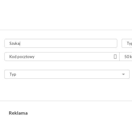
tylko aukcje
tylko ze zdjęciami
tylko z video
Reklama