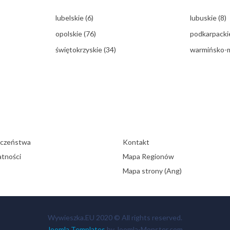
lubelskie
(6)
lubuskie
(8)
opolskie
(76)
podkarpack
świętokrzyskie
(34)
warmińsko-
eczeństwa
Kontakt
atności
Mapa Regionów
Mapa strony (Ang)
Wywieszka.EU 2020 © All rights reserved.
Joomla Templates
by Joomla-Monster.com