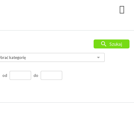
Szukaj
od
do