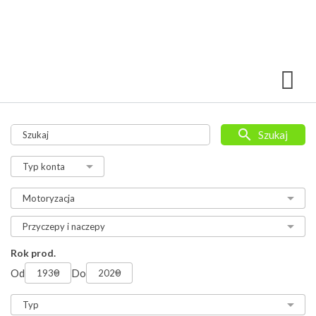
Szukaj
Rok prod.
Od
Do