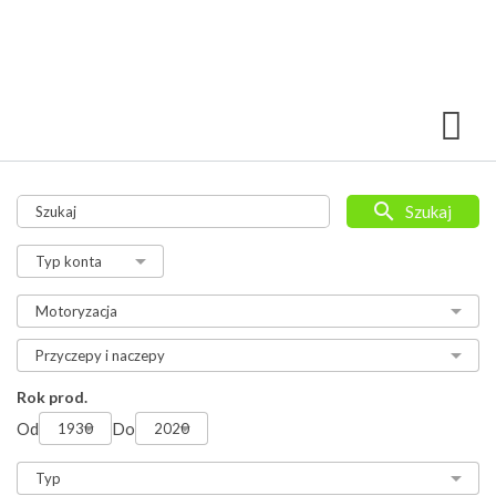
Szukaj
Rok prod.
Od
Do