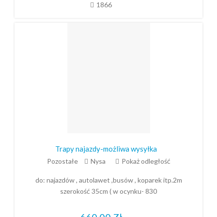
1866
Trapy najazdy-możliwa wysyłka
Pozostałe
Nysa
Pokaż odległość
do: najazdów , autolawet ,busów , koparek itp.2m
szerokość 35cm ( w ocynku- 830
660,00
Zł