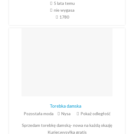
5 lata temu
nie wygasa
1780
Torebka damska
Pozostała moda
Nysa
Pokaż odległość
Sprzedam torebkę damską- nowa na każdą okazję
Kurier,wysyłka gratis