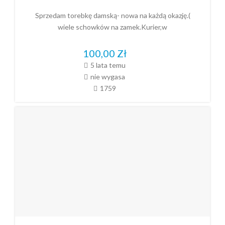
Sprzedam torebkę damską- nowa na każdą okazję.(
wiele schowków na zamek.Kurier,w
100,00
Zł
5 lata temu
nie wygasa
1759