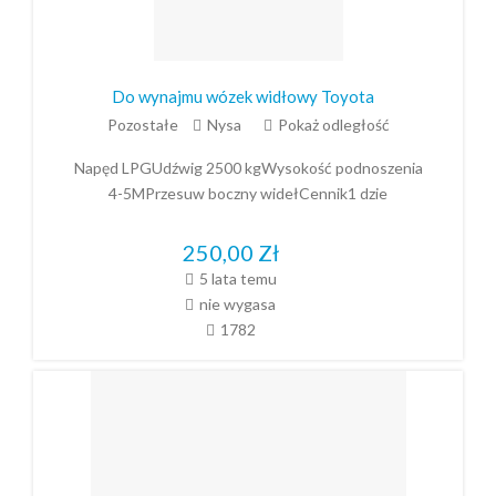
Do wynajmu wózek widłowy Toyota
Pozostałe
Nysa
Pokaż odległość
Napęd LPGUdźwig 2500 kgWysokość podnoszenia
4-5MPrzesuw boczny widełCennik1 dzie
250,00
Zł
5 lata temu
nie wygasa
1782