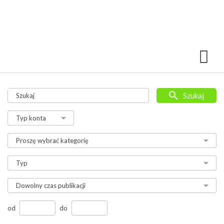
Szukaj
od
do