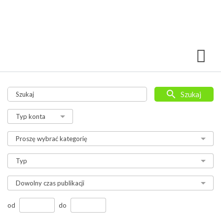
Szukaj
od
do