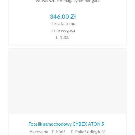
w:-warsztacie-magazynie-hangarz
346,00
Zł
5 lata temu
nie wygasa
1808
Fotelik samochodowy CYBEX ATON 5
Akcesoria
Łódź
Pokaż odległość