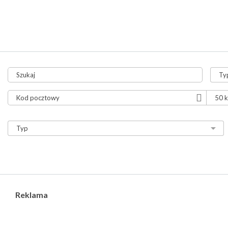
tylko aukcje
tylko ze zdjęciami
tylko z video
Reklama