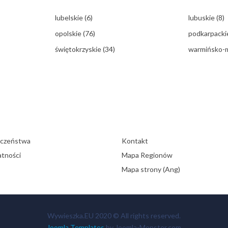
lubelskie
(6)
lubuskie
(8)
opolskie
(76)
podkarpack
świętokrzyskie
(34)
warmińsko-
eczeństwa
Kontakt
atności
Mapa Regionów
Mapa strony (Ang)
Wywieszka.EU 2020 © All rights reserved.
Joomla Templates
by Joomla-Monster.com