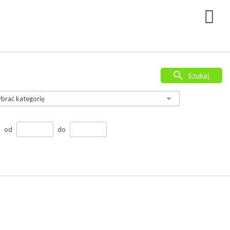
Szukaj
od
do