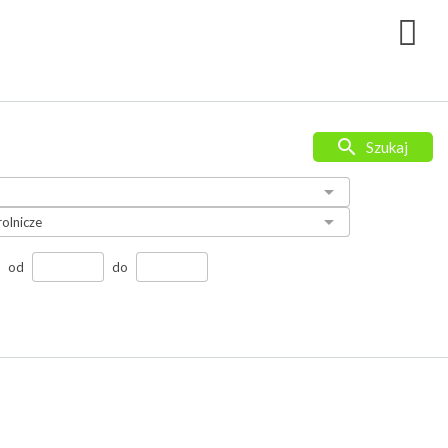
Szukaj
od
do