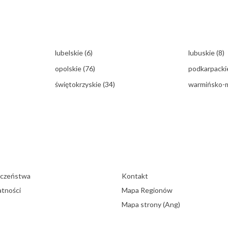
lubelskie
(6)
lubuskie
(8)
opolskie
(76)
podkarpack
świętokrzyskie
(34)
warmińsko-
eczeństwa
Kontakt
atności
Mapa Regionów
Mapa strony (Ang)