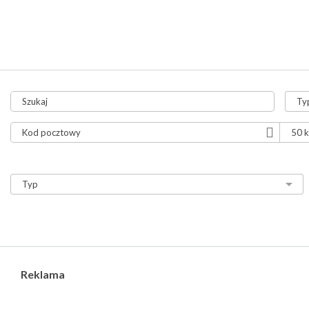
tylko aukcje
tylko ze zdjęciami
tylko z video
Reklama