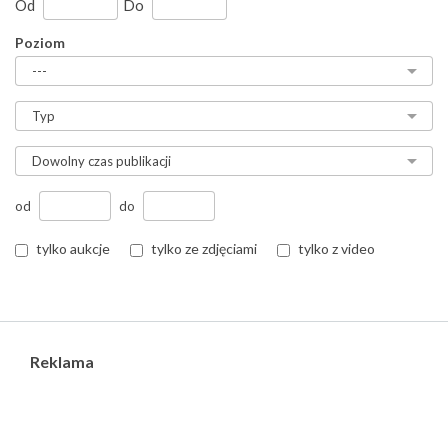
Od
Do
Poziom
od
do
tylko aukcje
tylko ze zdjęciami
tylko z video
Reklama