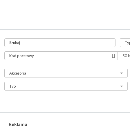
tylko aukcje
tylko ze zdjęciami
tylko z video
Reklama