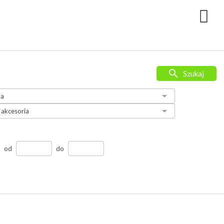
Szukaj
od
do