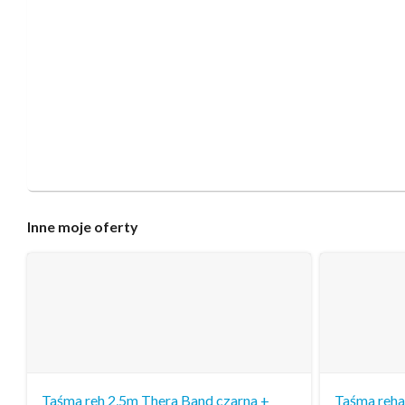
Inne
moje oferty
Taśma reh 2,5m Thera Band czarna +
Taśma reha