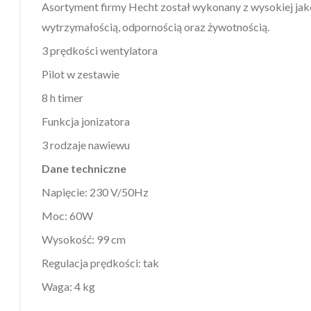
Asortyment firmy Hecht został wykonany z wysokiej jak
wytrzymałością, odpornością oraz żywotnością.
3 prędkości wentylatora
Pilot w zestawie
8 h timer
Funkcja jonizatora
3 rodzaje nawiewu
Dane techniczne
Napięcie: 230 V/50Hz
Moc: 60W
Wysokość: 99 cm
Regulacja prędkości: tak
Waga: 4 kg