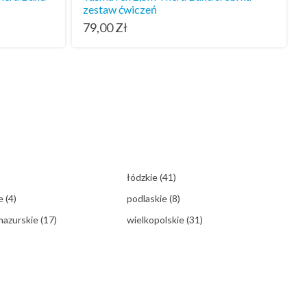
zestaw ćwiczeń
79,00
Zł
łódzkie
(41)
ie
(4)
podlaskie
(8)
mazurskie
(17)
wielkopolskie
(31)