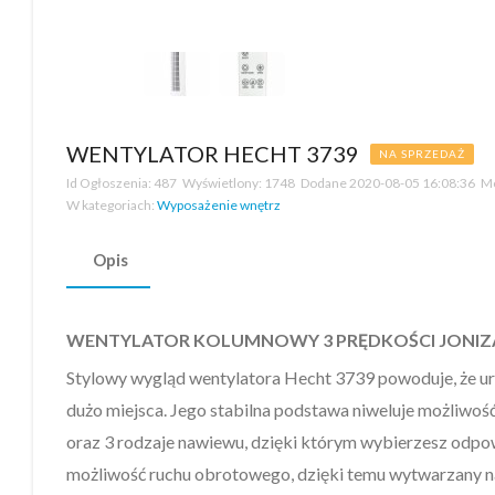
WENTYLATOR HECHT 3739
NA SPRZEDAŻ
Id Ogłoszenia:
487
Wyświetlony:
1748
Dodane
2020-08-05 16:08:36
Mo
W kategoriach:
Wyposażenie wnętrz
Opis
WENTYLATOR KOLUMNOWY 3 PRĘDKOŚCI JONIZA
Stylowy wygląd wentylatora Hecht 3739 powoduje, że urz
dużo miejsca. Jego stabilna podstawa niweluje możliwoś
oraz 3 rodzaje nawiewu, dzięki którym wybierzesz odpo
możliwość ruchu obrotowego, dzięki temu wytwarzany n