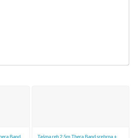
Thera Band
Taśma reh 2,5m Thera Band srebrna +