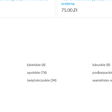
srebrna
75,00
Zł
lubelskie
(6)
lubuskie
(8)
opolskie
(76)
podkarpack
świętokrzyskie
(34)
warmińsko-