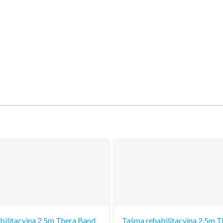
bilitacyjna 2,5m Thera Band
Taśma rehabilitacyjna 2,5m 