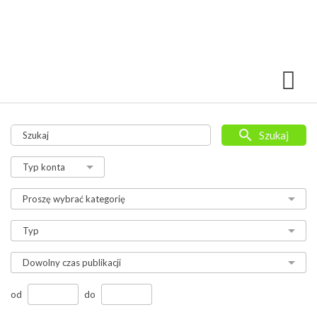
Szukaj
od
do