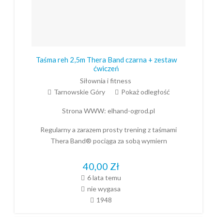
Taśma reh 2,5m Thera Band czarna + zestaw
ćwiczeń
Siłownia i fitness
Tarnowskie Góry
Pokaż odległość
Strona WWW:
elhand-ogrod.pl
Regularny a zarazem prosty trening z taśmami
Thera Band® pociąga za sobą wymiern
40,00
Zł
6 lata temu
nie wygasa
1948