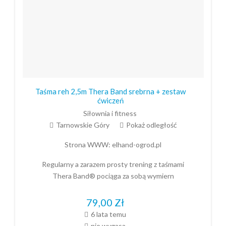
Taśma reh 2,5m Thera Band srebrna + zestaw
ćwiczeń
Siłownia i fitness
Tarnowskie Góry
Pokaż odległość
Strona WWW:
elhand-ogrod.pl
Regularny a zarazem prosty trening z taśmami
Thera Band® pociąga za sobą wymiern
79,00
Zł
6 lata temu
nie wygasa