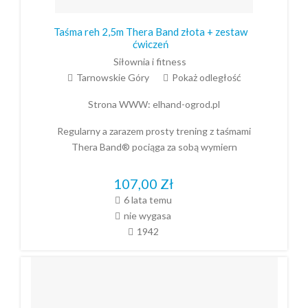
Taśma reh 2,5m Thera Band złota + zestaw
ćwiczeń
Siłownia i fitness
Tarnowskie Góry
Pokaż odległość
Strona WWW:
elhand-ogrod.pl
Regularny a zarazem prosty trening z taśmami
Thera Band® pociąga za sobą wymiern
107,00
Zł
6 lata temu
nie wygasa
1942