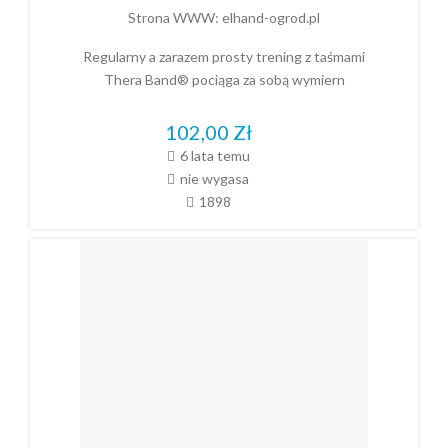
Strona WWW:
elhand-ogrod.pl
Regularny a zarazem prosty trening z taśmami
Thera Band® pociąga za sobą wymiern
102,00
Zł
6 lata temu
nie wygasa
1898