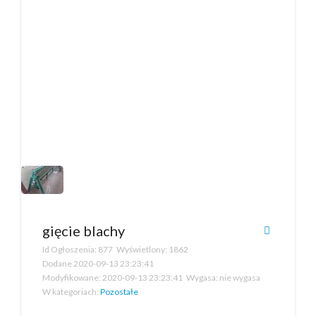
gięcie blachy
Id Ogłoszenia:
877
Wyświetlony:
1862
Dodane
2020-09-13 23:23:41
Modyfikowane:
2020-09-13 23:23:41
Wygasa:
nie wygasa
W kategoriach:
Pozostałe