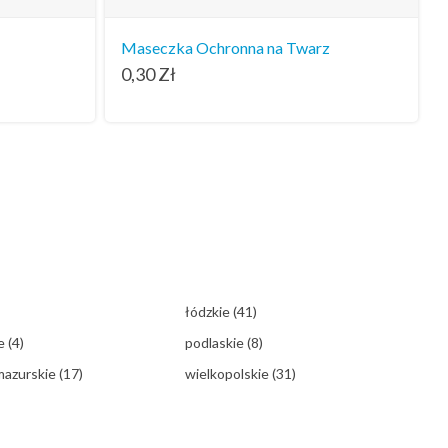
Maseczka Ochronna na Twarz
0,30
Zł
łódzkie
(41)
ie
(4)
podlaskie
(8)
mazurskie
(17)
wielkopolskie
(31)