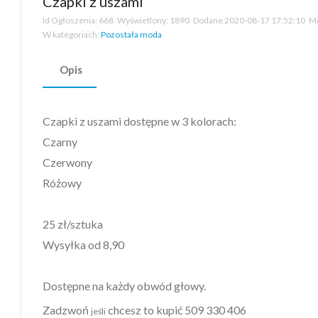
Czapki z uszami
Id Ogłoszenia:
668
Wyświetlony:
1890
Dodane
2020-08-17 17:52:10
Mo
W kategoriach:
Pozostała moda
Opis
Czapki z uszami dostępne w 3 kolorach:
Czarny
Czerwony
Różowy
25 zł/sztuka
Wysyłka od 8,90
Dostępne na każdy obwód głowy.
Zadzwoń
chcesz to kupić
509 330 406
jeśli