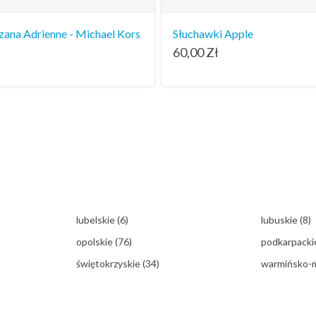
zana Adrienne - Michael Kors
Słuchawki Apple
60,00
Zł
lubelskie
(6)
lubuskie
(8)
opolskie
(76)
podkarpack
świętokrzyskie
(34)
warmińsko-