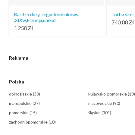
Bardzo duży, zegar kominkowy
Torba skór
,XIXw,Francja,unikat
740,00
Zł
1 250
Zł
Reklama
Polska
dolnośląskie
(38)
kujawsko-pomorskie
(10)
małopolskie
(27)
mazowieckie
(90)
pomorskie
(15)
śląskie
(301)
zachodniopomorskie
(10)