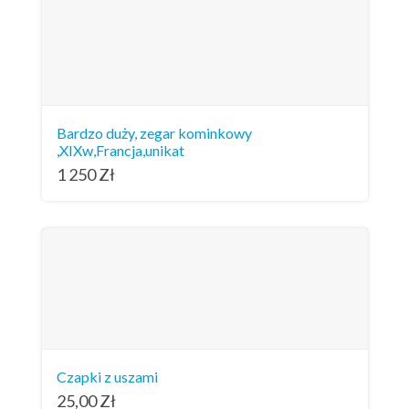
Bardzo duży, zegar kominkowy
,XIXw,Francja,unikat
1 250
Zł
Czapki z uszami
25,00
Zł