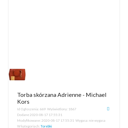
Torba skórzana Adrienne - Michael
Kors
Id Ogłoszenia:
669
Wyświetlony:
1867
Dodane
2020-08-17 17:55:31
Modyfikowane:
2020-08-17 17:55:31
Wygasa:
nie wygasa
W kategoriach:
Torebki