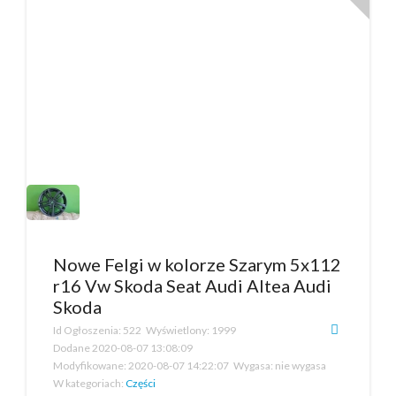
Nowe Felgi w kolorze Szarym 5x112
r16 Vw Skoda Seat Audi Altea Audi
Skoda
Id Ogłoszenia:
522
Wyświetlony:
1999
Dodane
2020-08-07 13:08:09
Modyfikowane:
2020-08-07 14:22:07
Wygasa:
nie wygasa
W kategoriach:
Części