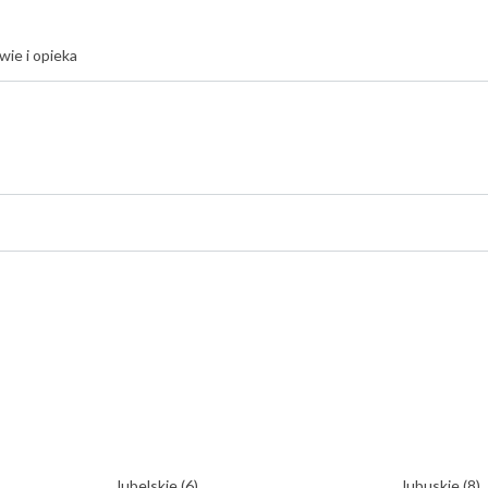
wie i opieka
lubelskie
(6)
lubuskie
(8)