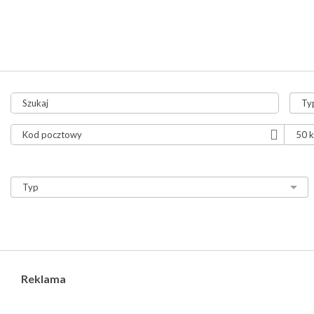
tylko aukcje
tylko ze zdjęciami
tylko z video
Reklama