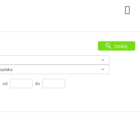
Szukaj
od
do