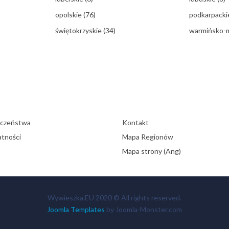
opolskie
(76)
podkarpack
świętokrzyskie
(34)
warmińsko-
eczeństwa
Kontakt
atności
Mapa Regionów
Mapa strony (Ang)
Wywieszka.EU 2020 © All rights reserved.
Joomla Templates
by Joomla-Monster.com