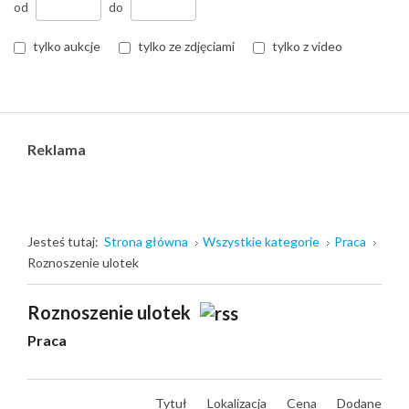
od
do
tylko aukcje
tylko ze zdjęciami
tylko z video
Reklama
Jesteś tutaj:
Strona główna
Wszystkie kategorie
Praca
Roznoszenie ulotek
Roznoszenie ulotek
Praca
Tytuł
Lokalizacja
Cena
Dodane