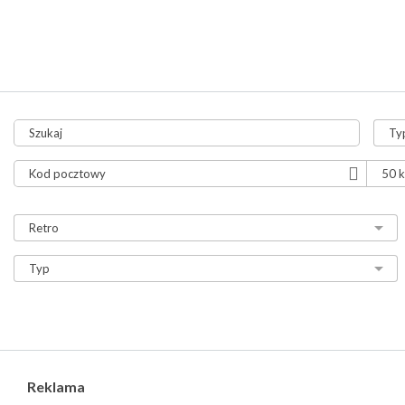
tylko aukcje
tylko ze zdjęciami
tylko z video
Reklama