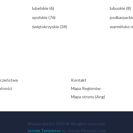
lubelskie
(6)
lubuskie
(8)
opolskie
(76)
podkarpack
świętokrzyskie
(34)
warmińsko-
eczeństwa
Kontakt
atności
Mapa Regionów
Mapa strony (Ang)
Wywieszka.EU 2020 © All rights reserved.
Joomla Templates
by Joomla-Monster.com