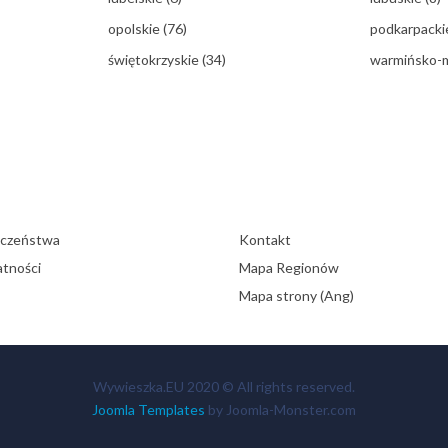
opolskie
(76)
podkarpack
świętokrzyskie
(34)
warmińsko-
eczeństwa
Kontakt
atności
Mapa Regionów
Mapa strony (Ang)
Wywieszka.EU 2020 © All rights reserved.
Joomla Templates
by Joomla-Monster.com