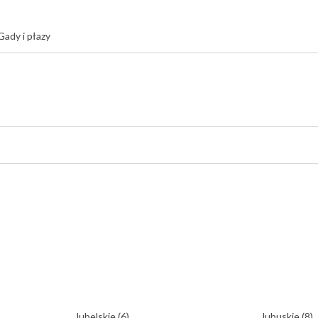
Gady i płazy
lubelskie
(6)
lubuskie
(8)