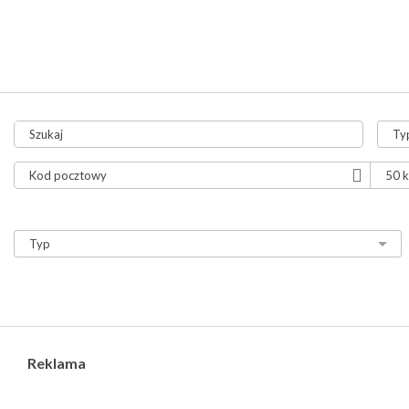
tylko aukcje
tylko ze zdjęciami
tylko z video
Reklama