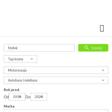
Szukaj
Rok prod.
Od
Do
Marka