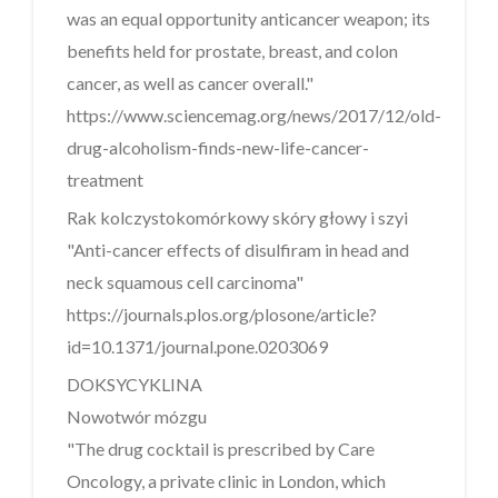
was an equal opportunity anticancer weapon; its
benefits held for prostate, breast, and colon
cancer, as well as cancer overall."
https://www.sciencemag.org/news/2017/12/old-
drug-alcoholism-finds-new-life-cancer-
treatment
Rak kolczystokomórkowy skóry głowy i szyi
"Anti-cancer effects of disulfiram in head and
neck squamous cell carcinoma"
https://journals.plos.org/plosone/article?
id=10.1371/journal.pone.0203069
DOKSYCYKLINA
Nowotwór mózgu
"The drug cocktail is prescribed by Care
Oncology, a private clinic in London, which