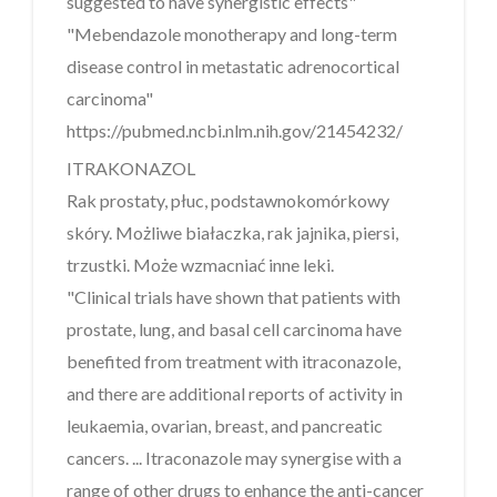
suggested to have synergistic effects"
"Mebendazole monotherapy and long-term
disease control in metastatic adrenocortical
carcinoma"
https://pubmed.ncbi.nlm.nih.gov/21454232/
ITRAKONAZOL
Rak prostaty, płuc, podstawnokomórkowy
skóry. Możliwe białaczka, rak jajnika, piersi,
trzustki. Może wzmacniać inne leki.
"Clinical trials have shown that patients with
prostate, lung, and basal cell carcinoma have
benefited from treatment with itraconazole,
and there are additional reports of activity in
leukaemia, ovarian, breast, and pancreatic
cancers. ... Itraconazole may synergise with a
range of other drugs to enhance the anti-cancer