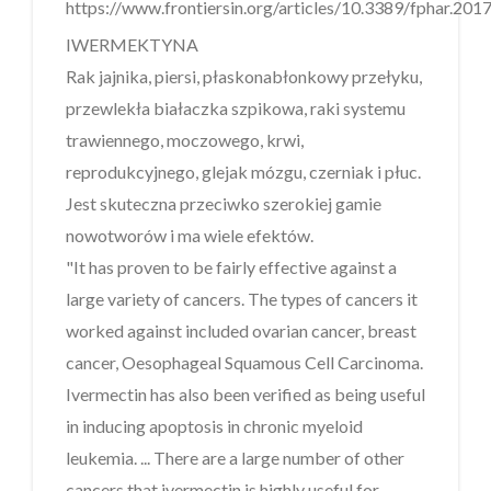
https://www.frontiersin.org/articles/10.3389/fphar.2017
IWERMEKTYNA
Rak jajnika, piersi, płaskonabłonkowy przełyku,
przewlekła białaczka szpikowa, raki systemu
trawiennego, moczowego, krwi,
reprodukcyjnego, glejak mózgu, czerniak i płuc.
Jest skuteczna przeciwko szerokiej gamie
nowotworów i ma wiele efektów.
"It has proven to be fairly effective against a
large variety of cancers. The types of cancers it
worked against included ovarian cancer, breast
cancer, Oesophageal Squamous Cell Carcinoma.
Ivermectin has also been verified as being useful
in inducing apoptosis in chronic myeloid
leukemia. ... There are a large number of other
cancers that ivermectin is highly useful for,