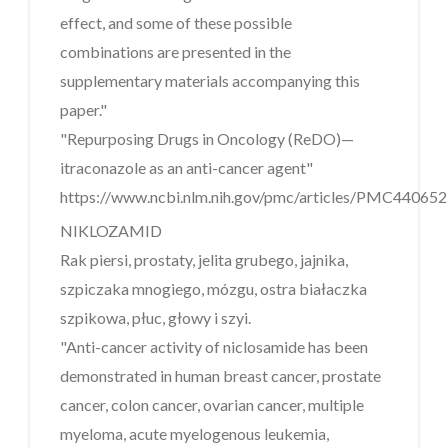
effect, and some of these possible
combinations are presented in the
supplementary materials accompanying this
paper."
"Repurposing Drugs in Oncology (ReDO)—
itraconazole as an anti-cancer agent"
https://www.ncbi.nlm.nih.gov/pmc/articles/PMC440652
NIKLOZAMID
Rak piersi, prostaty, jelita grubego, jajnika,
szpiczaka mnogiego, mózgu, ostra białaczka
szpikowa, płuc, głowy i szyi.
"Anti-cancer activity of niclosamide has been
demonstrated in human breast cancer, prostate
cancer, colon cancer, ovarian cancer, multiple
myeloma, acute myelogenous leukemia,