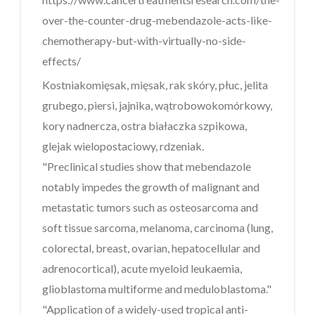
over-the-counter-drug-mebendazole-acts-like-
chemotherapy-but-with-virtually-no-side-
effects/
Kostniakomięsak, mięsak, rak skóry, płuc, jelita
grubego, piersi, jajnika, wątrobowokomórkowy,
kory nadnercza, ostra białaczka szpikowa,
glejak wielopostaciowy, rdzeniak.
"Preclinical studies show that mebendazole
notably impedes the growth of malignant and
metastatic tumors such as osteosarcoma and
soft tissue sarcoma, melanoma, carcinoma (lung,
colorectal, breast, ovarian, hepatocellular and
adrenocortical), acute myeloid leukaemia,
glioblastoma multiforme and meduloblastoma."
"Application of a widely-used tropical anti-