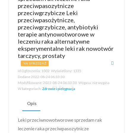
przeciwpasozytnicze
przeciwgrzybicze Leki
przeciwpasożytnicze,
przeciwgrzybicze, antybiotyki
terapie antynowotworowe w
leczeniu raka alternatywne
eksperymentalne leki rak nowotwór
tarczycy, prostaty
NA SPRZEDAŻ
Id Ogłoszenia:
1002
Wyświetlony:
1335
Dodane
2022-08-24 06:33:30
Modyfikowane:
2022-08-24 06:33:30
Wygasa:
nie wygasa
W kategoriach:
Zdrowie i pielęgnacja
Opis
Leki przeciwnowotworowe sprzedam rak
leczenie raka przeciwpasozytnicze