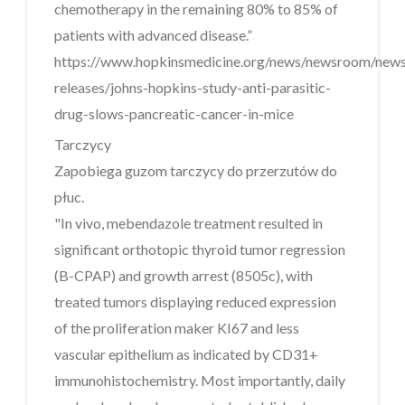
chemotherapy in the remaining 80% to 85% of
patients with advanced disease.”
https://www.hopkinsmedicine.org/news/newsroom/new
releases/johns-hopkins-study-anti-parasitic-
drug-slows-pancreatic-cancer-in-mice
Tarczycy
Zapobiega guzom tarczycy do przerzutów do
płuc.
"In vivo, mebendazole treatment resulted in
significant orthotopic thyroid tumor regression
(B-CPAP) and growth arrest (8505c), with
treated tumors displaying reduced expression
of the proliferation maker KI67 and less
vascular epithelium as indicated by CD31+
immunohistochemistry. Most importantly, daily