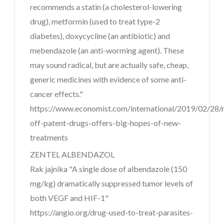
recommends a statin (a cholesterol-lowering
drug), metformin (used to treat type-2
diabetes), doxycycline (an antibiotic) and
mebendazole (an anti-worming agent). These
may sound radical, but are actually safe, cheap,
generic medicines with evidence of some anti-
cancer effects."
https://www.economist.com/international/2019/02/28/
off-patent-drugs-offers-big-hopes-of-new-
treatments
ZENTEL ALBENDAZOL
Rak jajnika "A single dose of albendazole (150
mg/kg) dramatically suppressed tumor levels of
both VEGF and HIF-1"
https://angio.org/drug-used-to-treat-parasites-