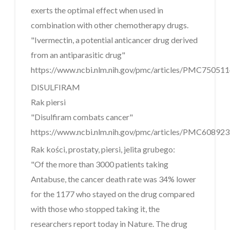
exerts the optimal effect when used in
combination with other chemotherapy drugs.
"Ivermectin, a potential anticancer drug derived
from an antiparasitic drug"
https://www.ncbi.nlm.nih.gov/pmc/articles/PMC750511
DISULFIRAM
Rak piersi
"Disulfiram combats cancer"
https://www.ncbi.nlm.nih.gov/pmc/articles/PMC60892
Rak kości, prostaty, piersi, jelita grubego:
"Of the more than 3000 patients taking
Antabuse, the cancer death rate was 34% lower
for the 1177 who stayed on the drug compared
with those who stopped taking it, the
researchers report today in Nature. The drug