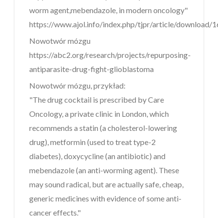
worm agent,mebendazole, in modern oncology"
https://www.ajol.info/index.php/tjpr/article/download
Nowotwór mózgu
https://abc2.org/research/projects/repurposing-
antiparasite-drug-fight-glioblastoma
Nowotwór mózgu, przykład:
"The drug cocktail is prescribed by Care
Oncology, a private clinic in London, which
recommends a statin (a cholesterol-lowering
drug), metformin (used to treat type-2
diabetes), doxycycline (an antibiotic) and
mebendazole (an anti-worming agent). These
may sound radical, but are actually safe, cheap,
generic medicines with evidence of some anti-
cancer effects."