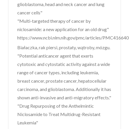
glioblastoma, head and neck cancer and lung
cancer cells"
"Multi-targeted therapy of cancer by
niclosamide: a new application for an old drug"
https://www.ncbi.nlm.nih.gov/pmc/articles/PMC416640
Białaczka, rak piersi, prostaty, wątroby, mózgu.
"Potential anticancer agent that exerts
cytotoxic and cytostatic activity against a wide
range of cancer types, including leukemia,
breast cancer, prostate cancer, hepatocellular
carcinoma, and glioblastoma. Additionally it has
shown anti-invasive and anti-migratory effects."
"Drug Repurposing of the Anthelmintic
Niclosamide to Treat Multidrug-Resistant
Leukemia"