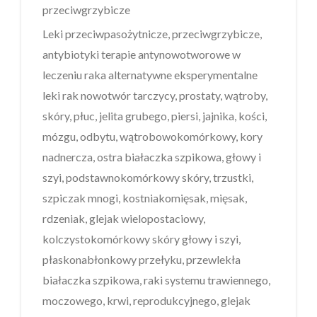
przeciwgrzybicze
Leki przeciwpasożytnicze, przeciwgrzybicze,
antybiotyki terapie antynowotworowe w
leczeniu raka alternatywne eksperymentalne
leki rak nowotwór tarczycy, prostaty, wątroby,
skóry, płuc, jelita grubego, piersi, jajnika, kości,
mózgu, odbytu, wątrobowokomórkowy, kory
nadnercza, ostra białaczka szpikowa, głowy i
szyi, podstawnokomórkowy skóry, trzustki,
szpiczak mnogi, kostniakomięsak, mięsak,
rdzeniak, glejak wielopostaciowy,
kolczystokomórkowy skóry głowy i szyi,
płaskonabłonkowy przełyku, przewlekła
białaczka szpikowa, raki systemu trawiennego,
moczowego, krwi, reprodukcyjnego, glejak