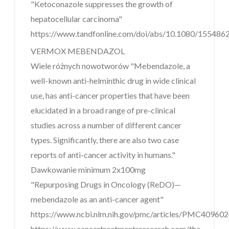
"Ketoconazole suppresses the growth of
hepatocellular carcinoma"
https://www.tandfonline.com/doi/abs/10.1080/155486
VERMOX MEBENDAZOL
Wiele różnych nowotworów "Mebendazole, a
well-known anti-helminthic drug in wide clinical
use, has anti-cancer properties that have been
elucidated in a broad range of pre-clinical
studies across a number of different cancer
types. Significantly, there are also two case
reports of anti-cancer activity in humans."
Dawkowanie minimum 2x100mg
"Repurposing Drugs in Oncology (ReDO)—
mebendazole as an anti-cancer agent"
https://www.ncbi.nlm.nih.gov/pmc/articles/PMC40960
https://www.cancertreatmentsresearch.com/the-