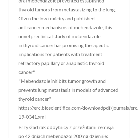
oral mebendazole prevented established
thyroid tumors from metastasizing to the lung.
Given the low toxicity and published
anticancer mechanisms of mebendazole, this
novel preclinical study of mebendazole
in thyroid cancer has promising therapeutic
implications for patients with treatment
refractory papillary or anaplastic thyroid
cancer"
"Mebendazole inhibits tumor growth and
prevents lung metastasis in models of advanced
thyroid cancer"
https://erc.bioscientifica.com/downloadpdf/journals/er
19-0341.xml
Przykład rak odbytnicy z przeżutami, remisja
po 42 dniach mebendazol 200mg dziennie: