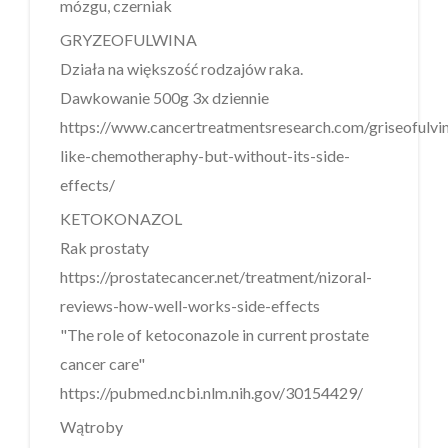
mózgu, czerniak
GRYZEOFULWINA
Działa na większość rodzajów raka.
Dawkowanie 500g 3x dziennie
https://www.cancertreatmentsresearch.com/griseofulvi
like-chemotheraphy-but-without-its-side-
effects/
KETOKONAZOL
Rak prostaty
https://prostatecancer.net/treatment/nizoral-
reviews-how-well-works-side-effects
"The role of ketoconazole in current prostate
cancer care"
https://pubmed.ncbi.nlm.nih.gov/30154429/
Wątroby