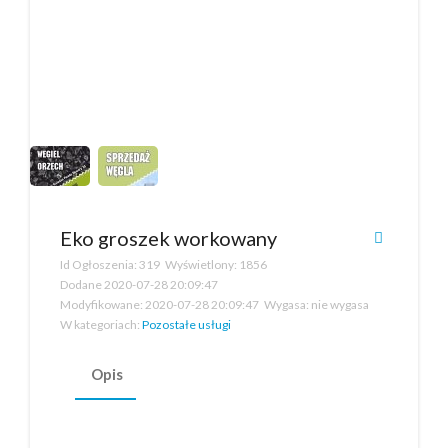
Eko groszek workowany
Id Ogłoszenia:
319
Wyświetlony:
1856
Dodane
2020-07-28 20:09:47
Modyfikowane:
2020-07-28 20:09:47
Wygasa:
nie wygasa
W kategoriach:
Pozostałe usługi
Opis