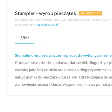
Stampler - wyrób pieczątek
NA SPRZEDAŻ
Id Ogłoszenia:
966
Wyświetlony:
1931
Dodane
2021-09-08 12:30:35
Mo
W kategoriach:
Pozostałe usługi
Opis
Stampler oferuje nowoczesne pieczątki wykonywane me
firmowe, stemple kieszonkowe, datowniki, długopisy z pi
wysoką jakością odbicia oraz bardzo długą żywotności
nabyć gumki do pieczątek, tusze, wkładki tuszujące do 
Zamówienia można składać wygodnie online za pomocą s