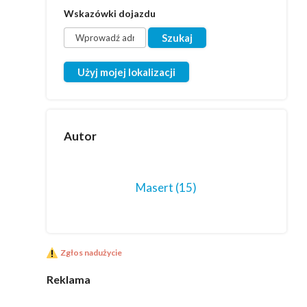
Wskazówki dojazdu
Użyj mojej lokalizacji
Autor
Masert
(15)
Zgłos nadużycie
Reklama