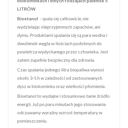
biokominkach i innych rodzajach palenisk
5
LITRÓW
Bioetanol
- spala się całkowicie, nie
wydzielając nieprzyjemnych zapachów, ani
dymu. Produktami spalania się są para wodna i
dwutlenek węgla w ilościach podobnych do
powietrza wydychanego przez człowieka. Jest
zatem zupełnie bezpieczny dla zdrowia.
Czas spalania jednego litra biopaliwa wynosi
około 3-5 h w zależności od zastosowanych
dysz w biokominku oraz wielkości płomienia.
Bioetanol to wydajne i stosunkowo tanie źródło
energii. Już po paru minutach jego stosowania
odczuwamy wyraźny wzrost temperatury w
pomieszczeniu.