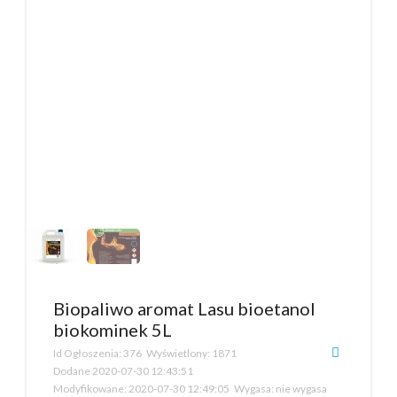
Biopaliwo aromat Lasu bioetanol
biokominek 5L
Id Ogłoszenia:
376
Wyświetlony:
1871
Dodane
2020-07-30 12:43:51
Modyfikowane:
2020-07-30 12:49:05
Wygasa:
nie wygasa