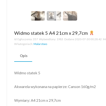
Widmo statek 5 A4 21cm x 29,7cm
Id Ogłoszenia:
357
Wyświetlony:
1983
Dodane
2020-07-30 00:28:42
Mo
W kategoriach:
Malarstwo
Opis
Widmo statek 5
Akwarela wykonana na papierze: Canson 160g/m2
Wymiary: A4 21cm x 29,7cm