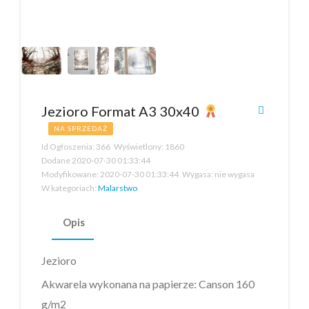
Jezioro Format A3 30x40
NA SPRZEDAŻ
Id Ogłoszenia:
366
Wyświetlony:
1860
Dodane
2020-07-30 01:33:44
Modyfikowane:
2020-07-30 01:33:44
Wygasa:
nie wygasa
W kategoriach:
Malarstwo
Opis
Jezioro
Akwarela wykonana na papierze: Canson 160
g/m2