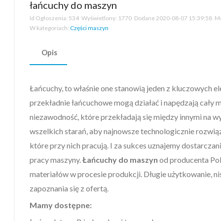
łańcuchy do maszyn
Id Ogłoszenia:
534
Wyświetlony:
1770
Dodane
2020-08-07 15:39:58
Mo
W kategoriach:
Części maszyn
Opis
Łańcuchy, to właśnie one stanowią jeden z kluczowych 
przekładnie łańcuchowe mogą działać i napędzają cały m
niezawodność, które przekładają się między innymi na 
wszelkich starań, aby najnowsze technologicznie rozwi
które przy nich pracują. I za sukces uznajemy dostarcza
pracy maszyny.
Łańcuchy do maszyn
od producenta Pol
materiałów w procesie produkcji. Długie użytkowanie, ni
zapoznania się z ofertą.
Mamy dostępne: