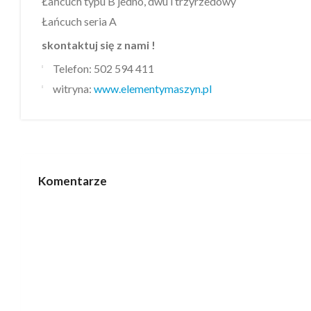
Łańcuch typu B jedno, dwu i trzyrzedowy
Łańcuch seria A
skontaktuj się z nami !
Telefon: 502 594 411
witryna:
www.elementymaszyn.pl
Komentarze