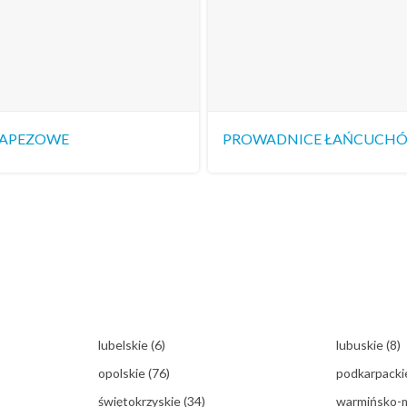
RAPEZOWE
PROWADNICE ŁAŃCUCH
lubelskie
(6)
lubuskie
(8)
opolskie
(76)
podkarpack
świętokrzyskie
(34)
warmińsko-