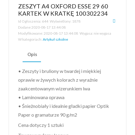
ZESZYT A4 OXFORD ESSE 29 60
KARTEK W KRATKĘ 100302234
Id Ogłoszenia:
644
Wyświetlony:
1878
Dodane
2020-08-17 13:44:08
Modyfikowane:
2020-08-17 13:44:08
Wygasa:
nie wygasa
W kategoriach:
Artykuł szkolne
Opis
• Zeszyty i bruliony w twardej i miękkiej
oprawie w żywych kolorach z wyraźnie
zaakcentowanym wizerunkiem lwa
• Laminowana oprawa
• Śnieżnobiały i idealnie gładki papier Optik
Paper o gramaturze 90 g/m2
Cena dotyczy 1 sztuki