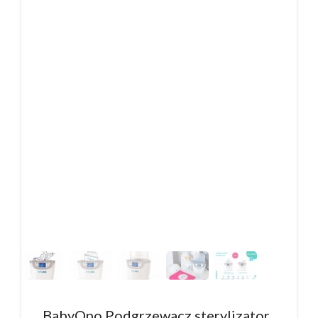
BabyOno Podgrzewacz sterylizator