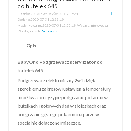
do butelek 645
Id Ogłoszenia:
409
Wyświetlony:
1924
Dodane
2020-07-31 12:33:19
Modyfikowane:
2020-07-31 12:33:19
Wygasa:
nie wygasa
W kategoriach:
Akcesoria
Opis
BabyOno Podgrzewacz sterylizator do
butelek 645
Podgrzewacz elektroniczny 2w1 dzięki
szerokiemu zakresowi ustawienia temperatury
umożliwia precyzyjne podgrzanie pokarmu w
butelkach i gotowych dań w słoiczkach oraz
podgrzanie gęstego pokarmu na parze w
specjalnie dołączonej miseczce.