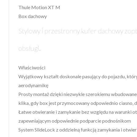
Thule Motion XT M
Box dachowy
Stylowy i przestronny kufer dachowy zo
obsługi.
Właściwości
Wyjątkowy kształt doskonale pasujący do pojazdu, któr
aerodynamikę
Prosty montaż dzięki niezwykle szerokiemu wbudowane
klika, gdy box jest przymocowany odpowiednio ciasno, d
Łatwe otwieranie i zamykanie bez względu na warunki 
zapewniającym odpowiednie podparcie podnośnikom
System SlideLock z oddzielną funkcją zamykania i otwie