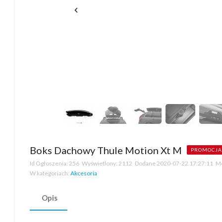
Boks Dachowy Thule Motion Xt M
PROMOCJA
Id Ogłoszenia:
256
Wyświetlony:
2112
Dodane
2020-07-22 17:27:11
Mo
W kategoriach:
Akcesoria
Opis