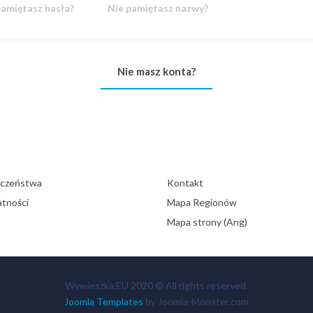
pamiętasz hasła?
Nie pamiętasz nazwy?
Nie masz konta?
eczeństwa
Kontakt
atności
Mapa Regionów
Mapa strony (Ang)
Wywieszka.EU 2020 © All rights reserved.
Joomla Templates
by Joomla-Monster.com