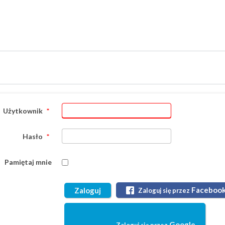
Użytkownik
*
Hasło
*
Pamiętaj mnie
Faceboo
Zaloguj
Zaloguj się przez
Google
Zaloguj się przez